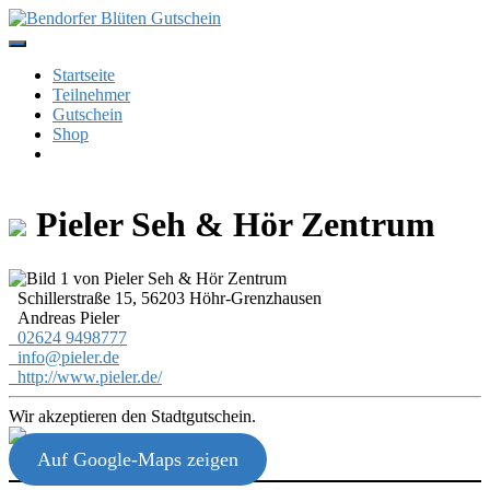
Skip
to
content
Startseite
Teilnehmer
Gutschein
Shop
Pieler Seh & Hör Zentrum
Schillerstraße 15, 56203 Höhr-Grenzhausen
Andreas Pieler
02624 9498777
info@pieler.de
http://www.pieler.de/
Wir akzeptieren den Stadtgutschein.
Auf Google-Maps zeigen