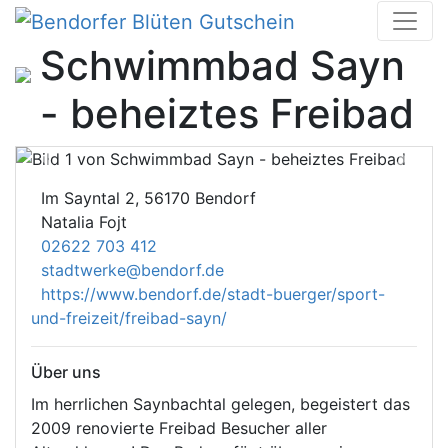
Skip
to
Schwimmbad Sayn
content
- beheiztes Freibad
Previous
Next
Im Sayntal 2, 56170 Bendorf
Natalia Fojt
02622 703 412
stadtwerke@bendorf.de
https://www.bendorf.de/stadt-buerger/sport-
und-freizeit/freibad-sayn/
Über uns
Im herrlichen Saynbachtal gelegen, begeistert das
2009 renovierte Freibad Besucher aller