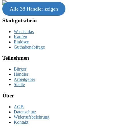
Alle 38 Händler zeigen
Stadtgutschein
Was ist das
Kaufen
Einlösen
Guthabenabfrage
Teilnehmen
Bürger
Händler
Arbeitgeber
Städte
Über
AGB
Datenschutz
Widerrufsbelehrung
Kontakt