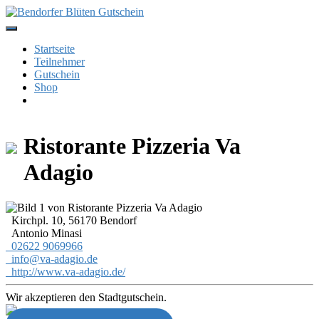
Skip
to
content
Startseite
Teilnehmer
Gutschein
Shop
Ristorante Pizzeria Va
Adagio
Kirchpl. 10, 56170 Bendorf
Antonio Minasi
02622 9069966
info@va-adagio.de
http://www.va-adagio.de/
Wir akzeptieren den Stadtgutschein.