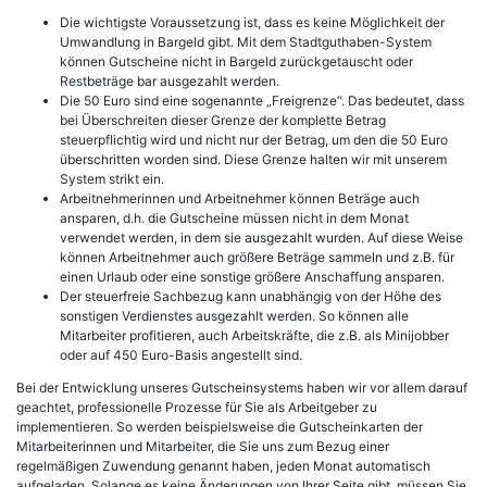
Die wichtigste Voraussetzung ist, dass es keine Möglichkeit der
Umwandlung in Bargeld gibt. Mit dem Stadtguthaben-System
können Gutscheine nicht in Bargeld zurückgetauscht oder
Restbeträge bar ausgezahlt werden.
Die 50 Euro sind eine sogenannte „Freigrenze“. Das bedeutet, dass
bei Überschreiten dieser Grenze der komplette Betrag
steuerpflichtig wird und nicht nur der Betrag, um den die 50 Euro
überschritten worden sind. Diese Grenze halten wir mit unserem
System strikt ein.
Arbeitnehmerinnen und Arbeitnehmer können Beträge auch
ansparen, d.h. die Gutscheine müssen nicht in dem Monat
verwendet werden, in dem sie ausgezahlt wurden. Auf diese Weise
können Arbeitnehmer auch größere Beträge sammeln und z.B. für
einen Urlaub oder eine sonstige größere Anschaffung ansparen.
Der steuerfreie Sachbezug kann unabhängig von der Höhe des
sonstigen Verdienstes ausgezahlt werden. So können alle
Mitarbeiter profitieren, auch Arbeitskräfte, die z.B. als Minijobber
oder auf 450 Euro-Basis angestellt sind.
Bei der Entwicklung unseres Gutscheinsystems haben wir vor allem darauf
geachtet, professionelle Prozesse für Sie als Arbeitgeber zu
implementieren. So werden beispielsweise die Gutscheinkarten der
Mitarbeiterinnen und Mitarbeiter, die Sie uns zum Bezug einer
regelmäßigen Zuwendung genannt haben, jeden Monat automatisch
aufgeladen. Solange es keine Änderungen von Ihrer Seite gibt, müssen Sie