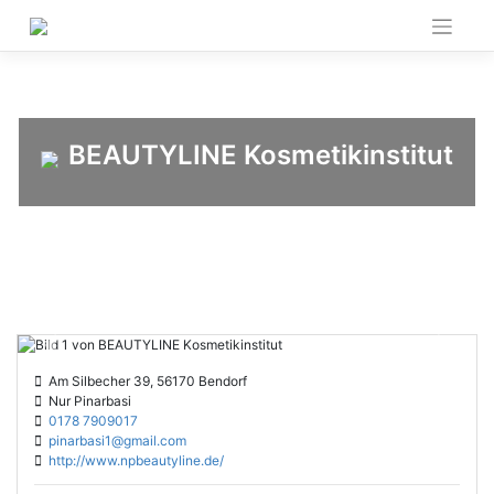
Skip
to
content
BEAUTYLINE Kosmetikinstitut
Previous
Next
Am Silbecher 39, 56170 Bendorf
Nur Pinarbasi
0178 7909017
pinarbasi1@gmail.com
http://www.npbeautyline.de/