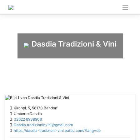
Skip
to
content
Dasdia Tradizioni & Vini
Kirchpl. 5, 56170 Bendorf
Umberto Dasdia
02622 8939908
Dasdia.tradizionievini@gmail.com
https://dasdia-tradizioni-vini.eatbu.com/?lang=de