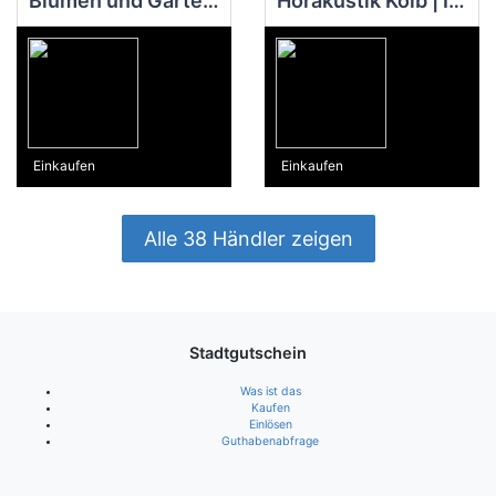
Blumen und Garten Klaus Döring
Hörakustik Kolb | Ihr Partner für Hörgeräte und Gehörschutz | Hörtest
Einkaufen
Einkaufen
Alle 38 Händler zeigen
Stadtgutschein
Was ist das
Kaufen
Einlösen
Guthabenabfrage