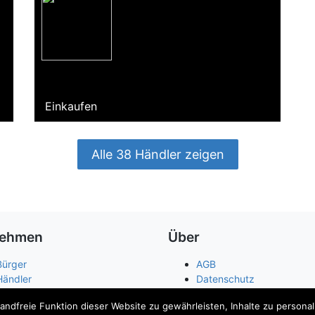
Einkaufen
Alle 38 Händler zeigen
nehmen
Über
Bürger
AGB
Händler
Datenschutz
Arbeitgeber
Widerrufsbelehrung
dfreie Funktion dieser Website zu gewährleisten, Inhalte zu personalis
Städte
Kontakt